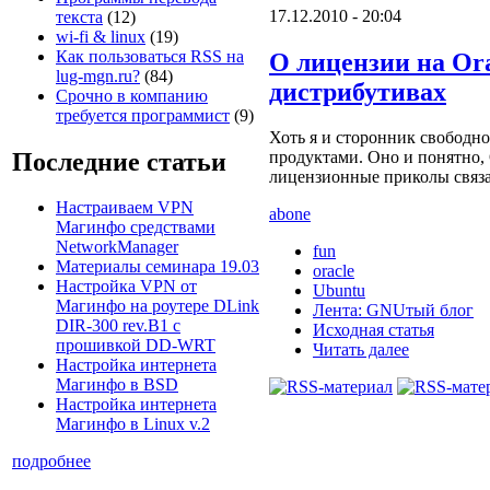
17.12.2010 - 20:04
текста
(12)
wi-fi & linux
(19)
Как пользоваться RSS на
О лицензии на Orac
lug-mgn.ru?
(84)
дистрибутивах
Срочно в компанию
требуется программист
(9)
Хоть я и сторонник свободно
Последние статьи
продуктами. Оно и понятно, 
лицензионные приколы связа
Настраиваем VPN
abone
Магинфо средствами
NetworkManager
fun
Материалы семинара 19.03
oracle
Настройка VPN от
Ubuntu
Магинфо на роутере DLink
Лента: GNUтый блог
DIR-300 rev.B1 с
Исходная статья
прошивкой DD-WRT
Читать далее
Настройка интернета
Магинфо в BSD
Настройка интернета
Магинфо в Linux v.2
подробнее