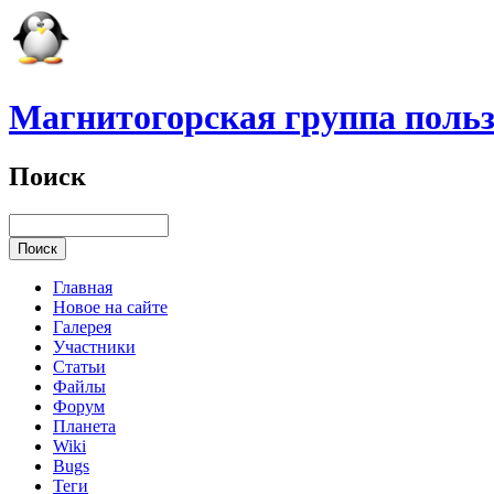
Магнитогорская группа польз
Поиск
Главная
Новое на сайте
Галерея
Участники
Статьи
Файлы
Форум
Планета
Wiki
Bugs
Теги