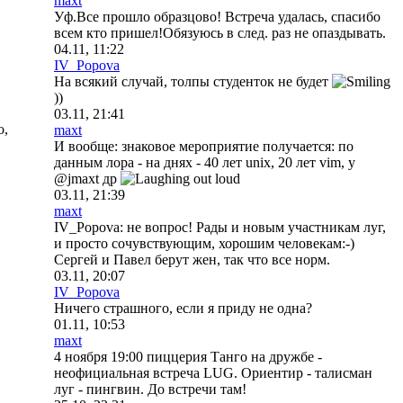
maxt
Уф.Все прошло образцово! Встреча удалась, спасибо
всем кто пришел!Обязуюсь в след. раз не опаздывать.
04.11, 11:22
IV_Popova
На всякий случай, толпы студенток не будет
))
03.11, 21:41
о,
maxt
И вообще: знаковое мероприятие получается: по
данным лора - на днях - 40 лет unix, 20 лет vim, у
@jmaxt др
03.11, 21:39
maxt
IV_Popova: не вопрос! Рады и новым участникам луг,
и просто сочувствующим, хорошим человекам:-)
Сергей и Павел берут жен, так что все норм.
03.11, 20:07
IV_Popova
Ничего страшного, если я приду не одна?
01.11, 10:53
maxt
4 ноября 19:00 пиццерия Танго на дружбе -
неофициальная встреча LUG. Ориентир - талисман
луг - пингвин. До встречи там!