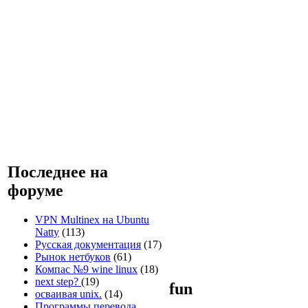
Последнее на
форуме
VPN Multinex на Ubuntu
Natty
(113)
Русская документация
(17)
Рынок нетбуков
(61)
Компас №9 wine linux
(18)
next step?
(19)
fun
осваивая unix.
(14)
Программы перевода