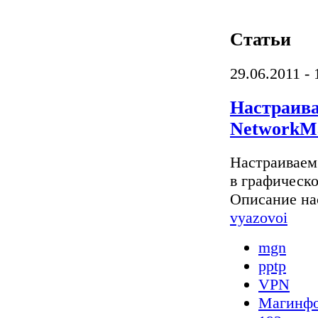
Статьи
29.06.2011 - 
Настраив
NetworkM
Настраиваем
в графическо
Описание на
vyazovoi
mgn
pptp
VPN
Магинф