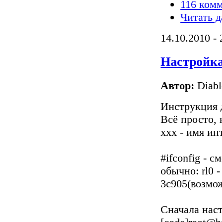
116 ком
Читать д
14.10.2010 - 
Настройка
Автор:
Diabl
Инструкция 
Всё просто, 
xxx - имя ин
#ifconfig - 
обычно: rl0 -
3c905(возмо
Сначала нас