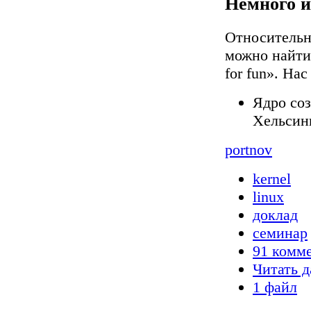
Немного и
Относительн
можно найти 
for fun». На
Ядро соз
Хельсин
portnov
kernel
linux
доклад
семинар
91 комм
Читать д
1 файл