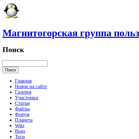
Магнитогорская группа польз
Поиск
Главная
Новое на сайте
Галерея
Участники
Статьи
Файлы
Форум
Планета
Wiki
Bugs
Теги