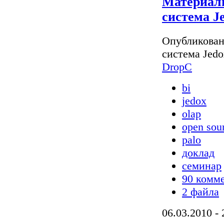
Материалы
система Je
Опубликован
система Jedox
DropC
bi
jedox
olap
open sou
palo
доклад
семинар
90 комм
2 файла
06.03.2010 - 