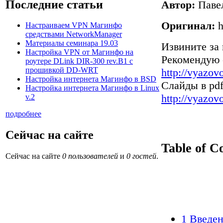
Последние статьи
Автор:
Паве
Оригинал:
h
Настраиваем VPN Магинфо
средствами NetworkManager
Материалы семинара 19.03
Извините за 
Настройка VPN от Магинфо на
Рекомендую 
роутере DLink DIR-300 rev.B1 с
прошивкой DD-WRT
http://vyazov
Настройка интернета Магинфо в BSD
Слайды в pdf
Настройка интернета Магинфо в Linux
http://vyazov
v.2
подробнее
Сейчас на сайте
Table of C
Сейчас на сайте
0 пользователей
и
0 гостей
.
1 Введе