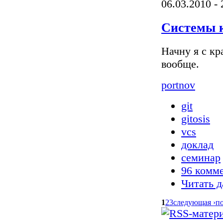
06.03.2010 - 
Системы ко
Начну я с кр
вообще.
portnov
git
gitosis
vcs
доклад
семинар
96 комм
Читать д
1
2
3
следующая ›
по