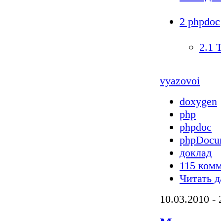
2 phpdoc
2.1 
vyazovoi
doxygen
php
phpdoc
phpDocu
доклад
115 ком
Читать д
10.03.2010 - 