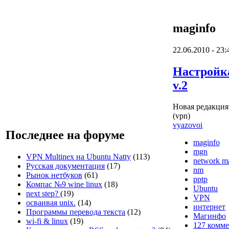
maginfo
22.06.2010 - 23:
Настройк
v.2
Новая редакция
(vpn)
vyazovoi
Последнее на форуме
maginfo
mgn
VPN Multinex на Ubuntu Natty
(113)
network m
Русская документация
(17)
nm
Рынок нетбуков
(61)
pptp
Компас №9 wine linux
(18)
Ubuntu
next step?
(19)
VPN
осваивая unix.
(14)
интернет
Программы перевода текста
(12)
Магинфо
wi-fi & linux
(19)
127 комм