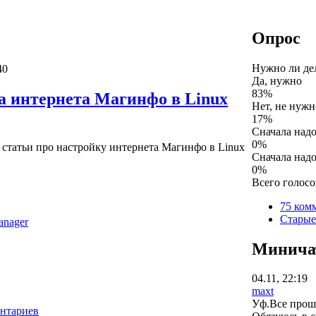
Опрос
Нужно ли дел
40
Да, нужно
83%
а интернета Магинфо в Linux
Нет, не нужн
17%
Сначала надо
0%
 статьи про настройку интернета Магинфо в Linux
Сначала надо
0%
Всего голосо
75 ком
Старые
anager
Минича
04.11, 22:19
maxt
Уф.Все прошл
ентариев