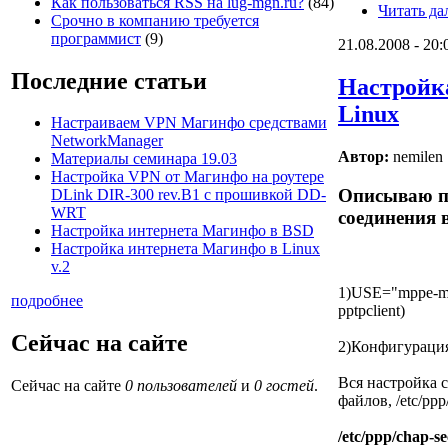
Как пользоваться RSS на lug-mgn.ru?
(84)
Читать да
Срочно в компанию требуется
программист
(9)
21.08.2008 - 20:
Последние статьи
Настройк
Linux
Настраиваем VPN Магинфо средствами
NetworkManager
Автор:
nemilen
Материалы семинара 19.03
Настройка VPN от Магинфо на роутере
Описываю п
DLink DIR-300 rev.B1 с прошивкой DD-
WRT
соединения в
Настройка интернета Магинфо в BSD
Настройка интернета Магинфо в Linux
v.2
1)USE="mppe-mpp
подробнее
pptpclient)
Сейчас на сайте
2)Конфигураци
Вся настройка 
Сейчас на сайте
0 пользователей
и
0 гостей
.
файлов, /etc/ppp/
/etc/ppp/chap-se