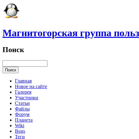
Магнитогорская группа польз
Поиск
Главная
Новое на сайте
Галерея
Участники
Статьи
Файлы
Форум
Планета
Wiki
Bugs
Теги