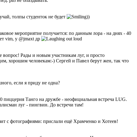
лед. раз не опаздывать.
учай, толпы студенток не будет
))
аковое мероприятие получается: по данным лора - на днях - 40
лет vim, у @jmaxt др
е вопрос! Рады и новым участникам луг, и просто
м, хорошим человекам:-) Сергей и Павел берут жен, так что
ного, если я приду не одна?
00 пиццерия Танго на дружбе - неофициальная встреча LUG.
алисман луг - пингвин. До встречи там!
ит с фотографиями: прислали ещё Храмченко и Хотеев!