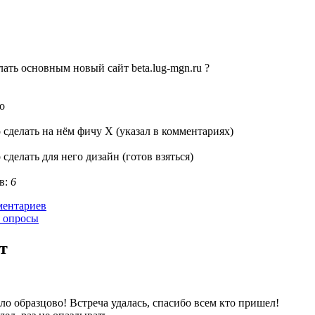
ать основным новый сайт beta.lug-mgn.ru ?
о
 сделать на нём фичу X (указал в комментариях)
 сделать для него дизайн (готов взяться)
в:
6
ментариев
 опросы
т
о образцово! Встреча удалась, спасибо всем кто пришел!