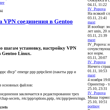
Обязуюсь в с
лее
04.11, 11:22
IV_Popova
04
На всякий сл
03.11, 21:41
а VPN соединения в Gentoo
maxt
И вообще: зн
лет unix, 20 
03.11, 21:39
maxt
IV_Popova: н
о шагам установку, настройку VPN
сочувствующи
 Gentoo Linux.
все норм.
03.11, 20:07
IV_Popova
Ничего страш
01.11, 10:53
c dhcp" emerge ppp pptpclient (пакеты ppp и
maxt
4 ноября 19:
Ориентир - т
я основных файлов:
25.10, 23:31
IV_Popova
соединения заключается в редактировании трех
Миша тормоз
chap-secrets, /etc/ppp/options.pptp, /etc/ppp/peers/mgn.
25.10, 10:51
portnov
crets