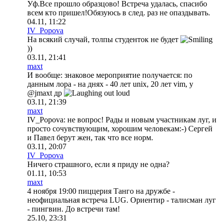
Уф.Все прошло образцово! Встреча удалась, спасибо
всем кто пришел!Обязуюсь в след. раз не опаздывать.
04.11, 11:22
IV_Popova
На всякий случай, толпы студенток не будет
))
03.11, 21:41
maxt
И вообще: знаковое мероприятие получается: по
данным лора - на днях - 40 лет unix, 20 лет vim, у
@jmaxt др
03.11, 21:39
maxt
IV_Popova: не вопрос! Рады и новым участникам луг, и
просто сочувствующим, хорошим человекам:-) Сергей
и Павел берут жен, так что все норм.
03.11, 20:07
IV_Popova
Ничего страшного, если я приду не одна?
01.11, 10:53
maxt
4 ноября 19:00 пиццерия Танго на дружбе -
неофициальная встреча LUG. Ориентир - талисман луг
- пингвин. До встречи там!
25.10, 23:31