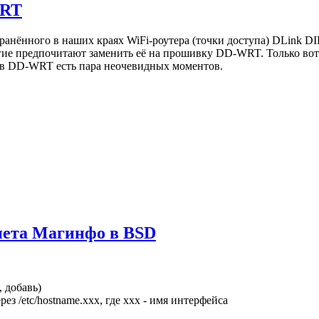
WRT
ранённого в наших краях WiFi-роутера (точки доступа) DLink DI
огие предпочитают заменить её на прошивку DD-WRT. Только вот
в DD-WRT есть пара неочевидных моментов.
нета Магинфо в BSD
 добавь)
рез /etc/hostname.xxx, где xxx - имя интерфейса