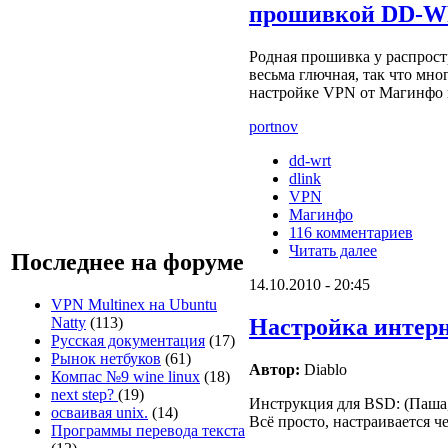
прошивкой DD-
Родная прошивка у распрост
весьма глючная, так что мн
настройке VPN от Магинфо 
portnov
dd-wrt
dlink
VPN
Магинфо
116 комментариев
Читать далее
Последнее на форуме
14.10.2010 - 20:45
VPN Multinex на Ubuntu
Natty
(113)
Настройка интер
Русская документация
(17)
Рынок нетбуков
(61)
Автор:
Diablo
Компас №9 wine linux
(18)
next step?
(19)
Инструкция для BSD: (Паша,
осваивая unix.
(14)
Всё просто, настраивается че
Программы перевода текста