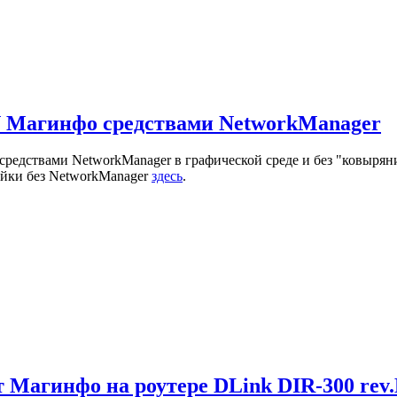
 Магинфо средствами NetworkManager
едствами NetworkManager в графической среде и без "ковырян
ойки без NetworkManager
здесь
.
 Магинфо на роутере DLink DIR-300 rev.