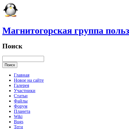
Магнитогорская группа польз
Поиск
Главная
Новое на сайте
Галерея
Участники
Статьи
Файлы
Форум
Планета
Wiki
Bugs
Теги