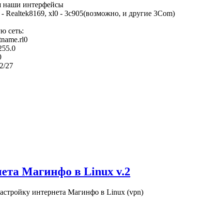
-ся наши интерфейсы
0 - Realtek8169, xl0 - 3c905(возможно, и другие 3Com)
ю сеть:
tname.rl0
255.0
0
32/27
ета Магинфо в Linux v.2
настройку интернета Магинфо в Linux (vpn)