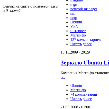
maginfo
mgn
Сейчас на сайте
0 пользователей
network manager
и
0 гостей
.
nm
pptp
Ubuntu
VPN
интернет
Магинфо
127 комментариев
Читать далее
13.11.2009 - 20:29
Зеркало Ubuntu Li
Компания Магинфо становит
tsx
Ubuntu
Магинфо
74 комментария
Читать далее
21.03.2008 - 01:00