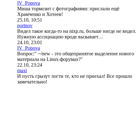
IV_Popova
Миша тормозит с фотографиями: прислали ещё
Храмченко и Хотеев!
25.10, 10:51
portnov
Видел такое когда-то на nixp.ru, больше нигде не видел.
Нужную ассоциацию вроде вызывает…
24.10, 23:01
IV_Popova
Вопрос:" ~/new - это общепринятое выделение нового
материала на Linux-форумах?"
22.10, 23:24
maxt
И пусть грызут логти те, кто не приехал! Все прошло
замечательно!