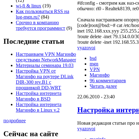
(12)
#ifconfig - смотрим как наз
wi-fi & linux
(19)
обычно: rl0 - Realtek8139, re
Как пользоваться RSS на
lug-mgn.ru?
(84)
Сначала настраиваем опорну
Срочно в компанию
[code]root@bsd:~# cat /etc/hos
требуется программист
(9)
inet 192.168.xxx.yyy 255.255.
!route delete -inet 79.134.0.0/3
Последние статьи
!route delete -inet 192.168.55.
vyazovoi
Настраиваем VPN Магинфо
bsd
средствами NetworkManager
mgn
Материалы семинара 19.03
VPN
Настройка VPN от
Магинфо
Магинфо на роутере DLink
96 комментариев
DIR-300 rev.B1 с
Читать далее
прошивкой DD-WRT
Настройка интернета
22.06.2010 - 23:40
Магинфо в BSD
Настройка интернета
Настройка интерн
Магинфо в Linux v.2
подробнее
Новая редакция статьи про 
vyazovoi
Сейчас на сайте