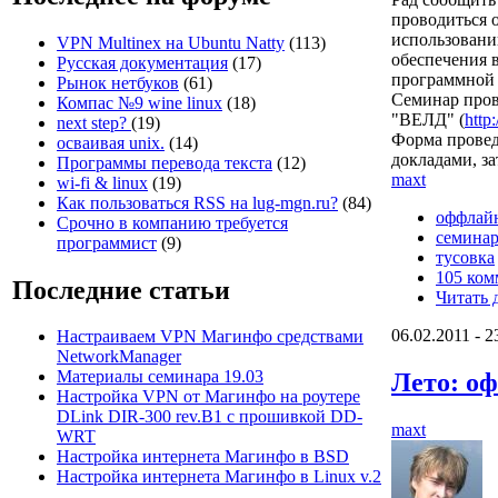
проводиться 
использовани
VPN Multinex на Ubuntu Natty
(113)
обеспечения 
Русская документация
(17)
программной
Рынок нетбуков
(61)
Семинар пров
Компас №9 wine linux
(18)
"ВЕЛД" (
http
next step?
(19)
Форма провед
осваивая unix.
(14)
докладами, з
Программы перевода текста
(12)
maxt
wi-fi & linux
(19)
Как пользоваться RSS на lug-mgn.ru?
(84)
оффлай
Срочно в компанию требуется
семина
программист
(9)
тусовка
105 ком
Последние статьи
Читать 
06.02.2011 - 2
Настраиваем VPN Магинфо средствами
NetworkManager
Материалы семинара 19.03
Лето: о
Настройка VPN от Магинфо на роутере
DLink DIR-300 rev.B1 с прошивкой DD-
maxt
WRT
Настройка интернета Магинфо в BSD
Настройка интернета Магинфо в Linux v.2