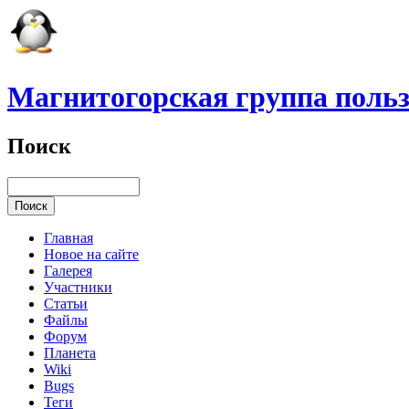
Магнитогорская группа польз
Поиск
Главная
Новое на сайте
Галерея
Участники
Статьи
Файлы
Форум
Планета
Wiki
Bugs
Теги