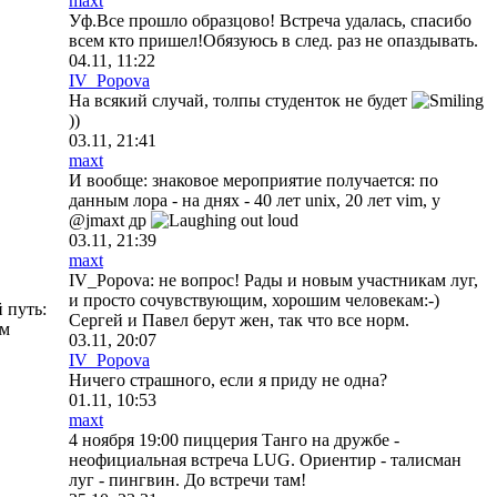
maxt
Уф.Все прошло образцово! Встреча удалась, спасибо
всем кто пришел!Обязуюсь в след. раз не опаздывать.
04.11, 11:22
IV_Popova
На всякий случай, толпы студенток не будет
))
03.11, 21:41
maxt
И вообще: знаковое мероприятие получается: по
данным лора - на днях - 40 лет unix, 20 лет vim, у
@jmaxt др
03.11, 21:39
maxt
IV_Popova: не вопрос! Рады и новым участникам луг,
и просто сочувствующим, хорошим человекам:-)
 путь:
Сергей и Павел берут жен, так что все норм.
ем
03.11, 20:07
IV_Popova
Ничего страшного, если я приду не одна?
01.11, 10:53
maxt
4 ноября 19:00 пиццерия Танго на дружбе -
неофициальная встреча LUG. Ориентир - талисман
луг - пингвин. До встречи там!