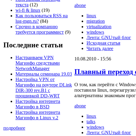
текста
(12)
abone
wi-fi & linux
(19)
Как пользоваться RSS на
linux
lug-mgn.ru?
(84)
migration
Срочно в компанию
virtualization
требуется программист
(9)
windows
Лента: GNUтый блог
Исходная статья
Последние статьи
Читать далее
Настраиваем VPN
10.08.2010 - 15:56
Магинфо средствами
NetworkManager
Плавный переход 
Материалы семинара 19.03
Настройка VPN от
О том, как перейти с Windows
Магинфо на роутере DLink
поставили linux, перезагруз
DIR-300 rev.B1 с
альтернативы знакомым прог
прошивкой DD-WRT
Настройка интернета
abone
Магинфо в BSD
Настройка интернета
linux
Магинфо в Linux v.2
talks
windows
подробнее
Лента: GNUтый блог