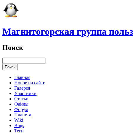
Магнитогорская группа польз
Поиск
Главная
Новое на сайте
Галерея
Участники
Статьи
Файлы
Форум
Планета
Wiki
Bugs
Теги