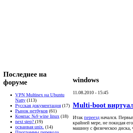
Последнее на
windows
форуме
11.08.2010 - 15:45
VPN Multinex на Ubuntu
Natty
(113)
Multi-boot виртуа
Русская документация
(17)
Рынок нетбуков
(61)
Компас №9 wine linux
(18)
Итак
переезд
начался. Первым
next step?
(19)
крайней мере, не покидая ег
осваивая unix.
(14)
машину с физическоо диска, 
Программы перевода